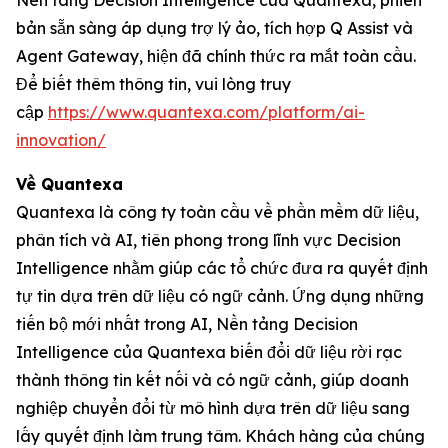
Nền tảng Decision Intelligence của Quantexa, phiên
bản sẵn sàng áp dụng trợ lý ảo, tích hợp Q Assist và
Agent Gateway, hiện đã chính thức ra mắt toàn cầu.
Để biết thêm thông tin, vui lòng truy
cập
https://www.quantexa.com/platform/ai-
innovation/
Về Quantexa
Quantexa là công ty toàn cầu về phần mềm dữ liệu,
phân tích và AI, tiên phong trong lĩnh vực Decision
Intelligence nhằm giúp các tổ chức đưa ra quyết định
tự tin dựa trên dữ liệu có ngữ cảnh. Ứng dụng những
tiến bộ mới nhất trong AI, Nền tảng Decision
Intelligence của Quantexa biến đổi dữ liệu rời rạc
thành thông tin kết nối và có ngữ cảnh, giúp doanh
nghiệp chuyển đổi từ mô hình dựa trên dữ liệu sang
lấy quyết định làm trung tâm. Khách hàng của chúng