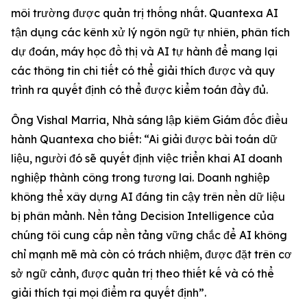
môi trường được quản trị thống nhất. Quantexa AI
tận dụng các kênh xử lý ngôn ngữ tự nhiên, phân tích
dự đoán, máy học đồ thị và AI tự hành để mang lại
các thông tin chi tiết có thể giải thích được và quy
trình ra quyết định có thể được kiểm toán đầy đủ.
Ông Vishal Marria, Nhà sáng lập kiêm Giám đốc điều
hành Quantexa cho biết: “Ai giải được bài toán dữ
liệu, người đó sẽ quyết định việc triển khai AI doanh
nghiệp thành công trong tương lai. Doanh nghiệp
không thể xây dựng AI đáng tin cậy trên nền dữ liệu
bị phân mảnh. Nền tảng Decision Intelligence của
chúng tôi cung cấp nền tảng vững chắc để AI không
chỉ mạnh mẽ mà còn có trách nhiệm, được đặt trên cơ
sở ngữ cảnh, được quản trị theo thiết kế và có thể
giải thích tại mọi điểm ra quyết định”.