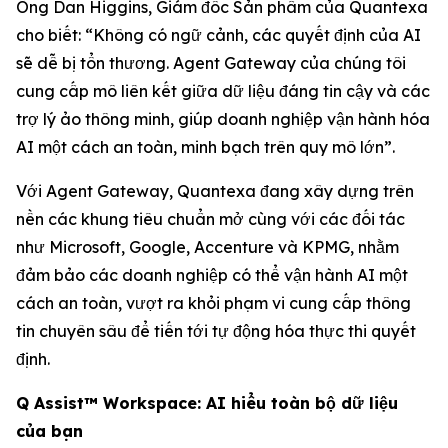
Ông Dan Higgins, Giám đốc Sản phẩm của Quantexa
cho biết: “Không có ngữ cảnh, các quyết định của AI
sẽ dễ bị tổn thương. Agent Gateway của chúng tôi
cung cấp mô liên kết giữa dữ liệu đáng tin cậy và các
trợ lý ảo thông minh, giúp doanh nghiệp vận hành hóa
AI một cách an toàn, minh bạch trên quy mô lớn”.
Với Agent Gateway, Quantexa đang xây dựng trên
nền các khung tiêu chuẩn mở cùng với các đối tác
như Microsoft, Google, Accenture và KPMG, nhằm
đảm bảo các doanh nghiệp có thể vận hành AI một
cách an toàn, vượt ra khỏi phạm vi cung cấp thông
tin chuyên sâu để tiến tới tự động hóa thực thi quyết
định.
Q Assist™ Workspace: AI hiểu toàn bộ dữ liệu
của bạn