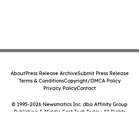
About
Press Release Archive
Submit Press Release
Terms & Conditions
Copyright/DMCA Policy
Privacy Policy
Contact
© 1995-2026 Newsmatics Inc. dba Affinity Group
Publishing & Middle East Tech Today. All Rights
Reserved.
Cookie Settings / Your Privacy Choices