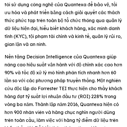
tôi sử dụng công nghệ của Quantexa để bảo vệ, tối
ưu hóa và phát triển bằng cách giải quyết các thách
thức phức tạp trên toàn bộ tổ chức thông qua quản lý
dữ liệu hiện đại, hiểu biết khách hàng, xác minh danh
tính (KYC), tội phạm tài chính và kinh tế, quản lý rủi ro,
gian lận và an ninh.
Nền tảng Decision Intelligence của Quantexa giúp
nâng cao hiệu suất vận hành với độ chính xác cao hơn
90% và tốc độ xử lý mô hình phân tích nhanh hơn 60
lần so với các phương pháp truyền thống. Một nghiên
cứu độc lập do Forrester TEI thực hiện cho thấy khách
hàng đạt tỷ suất lợi nhuận đầu tư (ROI) 228% trong
vòng ba năm. Thành lập năm 2016, Quantexa hiện có
hơn 900 nhân viên và hàng chục nghìn người dùng
trên toàn cầu, làm việc với hàng tỷ điểm dữ liệu trên