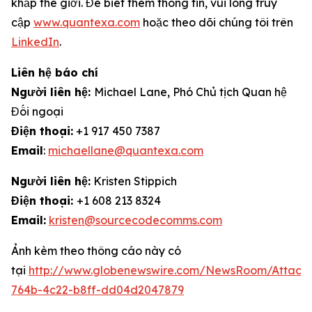
khắp thế giới. Để biết thêm thông tin, vui lòng truy
cập
www.quantexa.com
hoặc theo dõi chúng tôi trên
LinkedIn
.
Liên hệ báo chí
Người liên hệ:
Michael Lane, Phó Chủ tịch Quan hệ
Đối ngoại
Điện thoại:
+1 917 450 7387
Email
:
michaellane@quantexa.com
Người liên hệ:
Kristen Stippich
Điện thoại:
+1 608 213 8324
Email:
kristen@sourcecodecomms.com
Ảnh kèm theo thông cáo này có
tại
http://www.globenewswire.com/NewsRoom/Attach
764b-4c22-b8ff-dd04d2047879