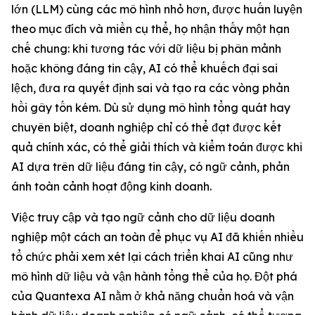
lớn (LLM) cùng các mô hình nhỏ hơn, được huấn luyện
theo mục đích và miền cụ thể, họ nhận thấy một hạn
chế chung: khi tương tác với dữ liệu bị phân mảnh
hoặc không đáng tin cậy, AI có thể khuếch đại sai
lệch, đưa ra quyết định sai và tạo ra các vòng phản
hồi gây tốn kém. Dù sử dụng mô hình tổng quát hay
chuyên biệt, doanh nghiệp chỉ có thể đạt được kết
quả chính xác, có thể giải thích và kiểm toán được khi
AI dựa trên dữ liệu đáng tin cậy, có ngữ cảnh, phản
ánh toàn cảnh hoạt động kinh doanh.
Việc truy cập và tạo ngữ cảnh cho dữ liệu doanh
nghiệp một cách an toàn để phục vụ AI đã khiến nhiều
tổ chức phải xem xét lại cách triển khai AI cũng như
mô hình dữ liệu và vận hành tổng thể của họ. Đột phá
của Quantexa AI nằm ở khả năng chuẩn hoá và vận