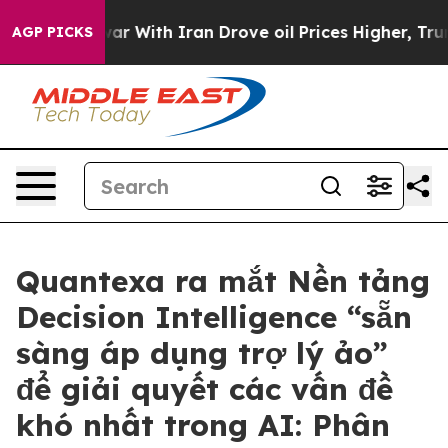
As war With Iran Drove oil Prices Higher, Trump Gave
AGP PICKS
Quantexa ra mắt Nền tảng
Decision Intelligence “sẵn
sàng áp dụng trợ lý ảo”
để giải quyết các vấn đề
khó nhất trong AI: Phân