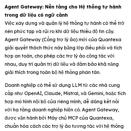
Agent Gateway: Nền tảng cho Hệ thống tự hành
trong dữ liệu có ngữ cảnh
Việc xây dựng và quản lý hệ thống tự hành có thể trở
nên phức tạp và rủi ro khi dữ liệu thiếu độ tin cậy.
Agent Gateway (Cổng trợ lý ảo) mới của Quantexa
giải quyết thách thức này bằng lớp điều phối và tích
hợp an toàn, cho phép các trợ lý ảo cộng tác với
nhau, duy trì quản trị dữ liệu và đảm bảo khả năng
giải thích trong toàn bộ hệ thống phân tán.
Doanh nghiệp có thể sử dụng LLM từ các nhà cung
cấp như OpenAI, Claude, Mistral, và Gemini, hoặc tích
hợp mô hình nội bộ của riêng mình, dễ dàng kết nối
với hạ tầng doanh nghiệp hiện có. Agent Gateway,
được vận hành bởi Máy chủ MCP của Quantexa,
chuẩn hóa cách các trợ lý ảo tương tác với hệ thống